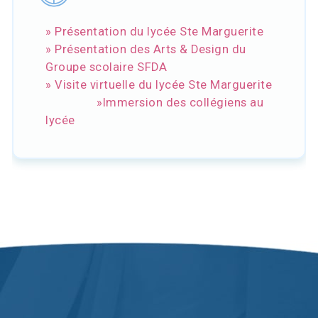
» Présentation du lycée Ste Marguerite
» Présentation des Arts & Design du
Groupe scolaire SFDA
» Visite virtuelle du lycée Ste Marguerite
»Immersion des collégiens au
lycée