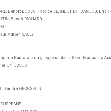
RD, Benoît BOUJU, Fabrice JEANDOT DIT DANJOU, Eric P
OUTIN, Benoît RICHARD
REL
Paul-Adrien SALLY
jointe Pastorale du groupe scolaire Saint François d’Ass
vier ONIOSSOU
l
: Sandra GEORGELIN
e DUFRESNE