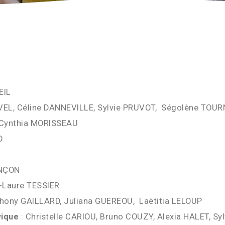
EIL
IVEL, Céline DANNEVILLE, Sylvie PRUVOT, Ségolène TOU
 Cynthia MORISSEAU
D
INÇON
-Laure TESSIER
hony GAILLARD, Juliana GUEREOU, Laëtitia LELOUP
vique
: Christelle CARIOU, Bruno COUZY, Alexia HALET, S