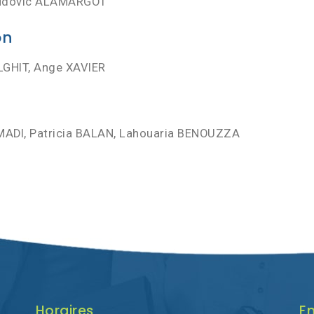
udovic ALAMARGOT
on
LGHIT, Ange XAVIER
ADI, Patricia BALAN, Lahouaria BENOUZZA
Horaires
En