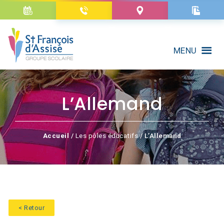
MENU
L’Allemand
Accueil
/
Les pôles éducatifs
/ L’Allemand
< Retour