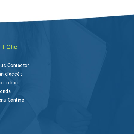
 1 Clic
us Contacter
an d'accès
scription
enda
nu Cantine