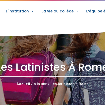
L'institution
La vie au collège
L’équipe 
Les Latinistes À Rom
Accueil
/
A la une
/ Les latinistes à Rome