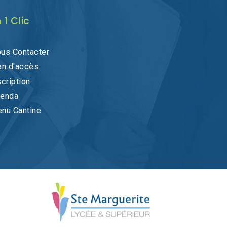
 1 Clic
us Contacter
an d'accès
scription
enda
nu Cantine