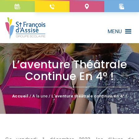
MENU
L’aventure Théâtrale
Continue En 4° !
Accueil
/
A la une
/ L’aventure théâtrale continue en 4° !