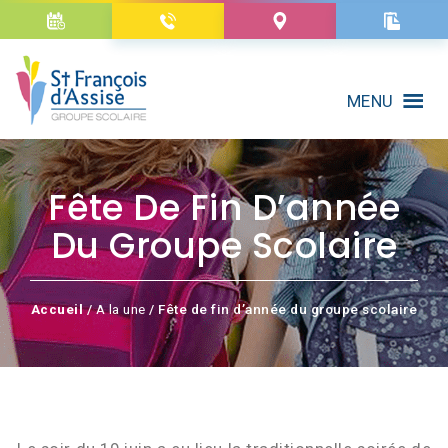
MENU
Fête De Fin D’année
Du Groupe Scolaire
Accueil
/
A la une
/ Fête de fin d’année du groupe scolaire