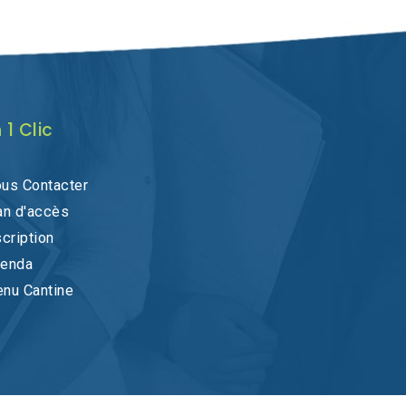
 1 Clic
us Contacter
an d'accès
scription
enda
nu Cantine